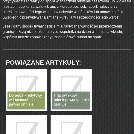
przybywać z zagranicy do spółki w znacznym odstępie czasowym lub w okresie
niestabilnego kursu waluty kraju, z którego pochodzi aport, należy przy
określaniu wartości tego wkładu w uchwale wspólników lub umowie spółki
uwzględnić przewidywaną zmianę kursu, a w szczególności jego wzrost.
Jeżeli dany środek trwały będzie miał faktyczną wartość po przekroczeniu
granicy niższą niż określona przez wspólnika na dzień wniesienia wkładu,
wspólnik będzie zobowiązany uzupełnić swój wkład do spółki.
POWIĄZANE ARTYKUŁY:
Doradca kredytowy
Pracowników
w Lipianach na
oddelegowanych nie
pewno istnieje
brakuje