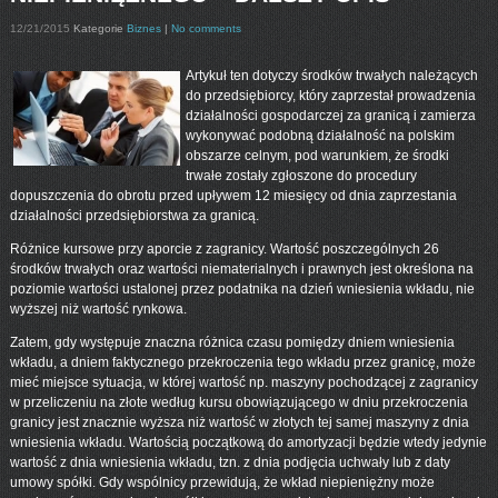
12/21/2015
Kategorie
Biznes
|
No comments
Artykuł ten dotyczy środków trwałych należących
do przedsiębiorcy, który zaprzestał prowadzenia
działalności gospodarczej za granicą i zamierza
wykonywać podobną działalność na polskim
obszarze celnym, pod warunkiem, że środki
trwałe zostały zgłoszone do procedury
dopuszczenia do obrotu przed upływem 12 miesięcy od dnia zaprzestania
działalności przedsiębiorstwa za granicą.
Różnice kursowe przy aporcie z zagranicy. Wartość poszczególnych 26
środków trwałych oraz wartości niematerialnych i prawnych jest określona na
poziomie wartości ustalonej przez podatnika na dzień wniesienia wkładu, nie
wyższej niż wartość rynkowa.
Zatem, gdy występuje znaczna różnica czasu pomiędzy dniem wniesienia
wkładu, a dniem faktycznego przekroczenia tego wkładu przez granicę, może
mieć miejsce sytuacja, w której wartość np. maszyny pochodzącej z zagranicy
w przeliczeniu na złote według kursu obowiązującego w dniu przekroczenia
granicy jest znacznie wyższa niż wartość w złotych tej samej maszyny z dnia
wniesienia wkładu. Wartością początkową do amortyzacji będzie wtedy jedynie
wartość z dnia wniesienia wkładu, tzn. z dnia podjęcia uchwały lub z daty
umowy spółki. Gdy wspólnicy przewidują, że wkład niepieniężny może