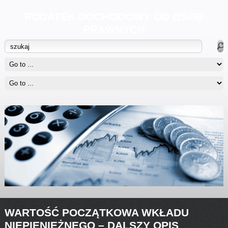
PODATEK DOCHODOWY OD OSÓB
PRAWNYCH
WARTOŚĆ POCZĄTKOWA WKŁADU
NIEPIENIĘŻNEGO – DALSZY OPIS