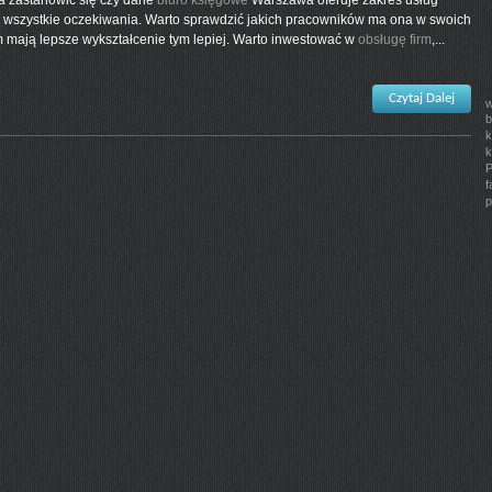
a zastanowić się czy dane
biuro księgowe
Warszawa oferuje zakres usług
e wszystkie oczekiwania. Warto sprawdzić jakich pracowników ma ona w swoich
im mają lepsze wykształcenie tym lepiej. Warto inwestować w
obsługę firm
,...
Czytaj Dalej
w
b
k
k
P
f
p