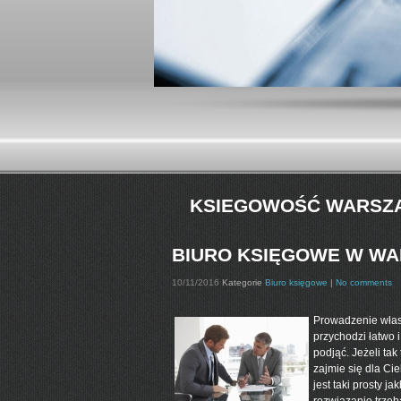
KSIEGOWOŚĆ WARSZ
BIURO KSIĘGOWE W WA
10/11/2016
Kategorie
Biuro księgowe
|
No comments
Prowadzenie własn
przychodzi łatwo 
podjąć. Jeżeli ta
zajmie się dla Ci
jest taki prosty 