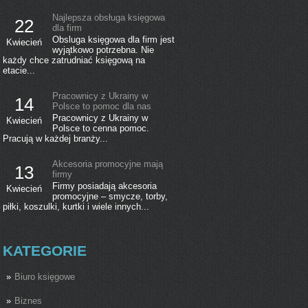
Najlepsza obsługa księgowa
22
dla firm
Obsluga księgowa dla firm jest
Kwiecień
wyjątkowo potrzebna. Nie
każdy chce zatrudniać księgową na
etacie...
Pracownicy z Ukrainy w
14
Polsce to pomoc dla nas
Pracownicy z Ukrainy w
Kwiecień
Polsce to cenna pomoc.
Pracują w każdej branży...
Akcesoria promocyjne mają
13
firmy
Firmy posiadają akcesoria
Kwiecień
promocyjne – smycze, torby,
piłki, koszulki, kurtki i wiele innych...
KATEGORIE
Biuro księgowe
Biznes