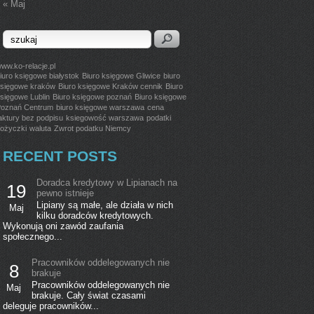
« Maj
ww.ko-relacje.pl
iuro księgowe białystok
Biuro księgowe Gliwice
biuro
sięgowe kraków
Biuro księgowe Kraków cennik
Biuro
sięgowe Lublin
Biuro księgowe poznań
Biuro księgowe
oznań Centrum
biuro księgowe warszawa
cena
aktury bez podpisu
ksiegowość warszawa
podatki
ożyczki
waluta
Zwrot podatku Niemcy
RECENT POSTS
Doradca kredytowy w Lipianach na
19
pewno istnieje
Lipiany są małe, ale działa w nich
Maj
kilku doradców kredytowych.
Wykonują oni zawód zaufania
społecznego...
Pracowników oddelegowanych nie
8
brakuje
Pracowników oddelegowanych nie
Maj
brakuje. Cały świat czasami
deleguje pracowników...