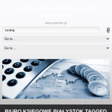
PODATEK DOCHODOWY OD OSÓB
PRAWNYCH
www.premtel.pl
BIURO KSIĘGOWE BIAŁYSTOK TAGGED