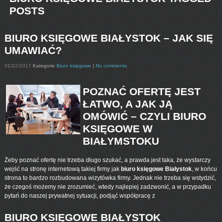
POSTS
BIURO KSIĘGOWE BIAŁYSTOK – JAK SIĘ
UMAWIAĆ?
01/22/2017
Kategorie
Biuro księgowe
|
No comments
POZNAĆ OFERTĘ JEST
ŁATWO, A JAK JĄ
OMÓWIĆ – CZYLI BIURO
KSIĘGOWE W
BIAŁYMSTOKU
Żeby poznać ofertę nie trzeba długo szukać, a prawda jest taka, że wystarczy
wejść na stronę internetową takiej firmy jak
biuro księgowe Białystok
, w końcu
strona to bardzo rozbudowana wizytówka firmy. Jednak nie trzeba się wstydzić,
że czegoś możemy nie zrozumieć, wtedy najlepiej zadzwonić, a w przypadku
pytań do naszej prywatnej sytuacji, podjąć współpracę z
BIURO KSIĘGOWE BIAŁYSTOK