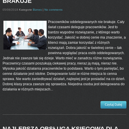
BRAKUJE
05/08/2018
Kategorie
Biznes
|
No comments
Pracowników oddelegowanych nie brakuje. Cały
świat czasami deleguje pracowników. Jest to
bardzo wygodne rozwiązanie, z którego warto
korzystać. Jakość w dobrej cenie ma znaczenie, a
klienci mają zamiar korzystać z różnych
rozwiązań. Dobra jakość w świetnej cenie – tak
powinna wyglądać praca osób oddelegowanych.
Jednak nie zawsze tak się dzieje. Warto mieć w zanadrzu różne rozwiązania.
Pracownicy czasami poszukują ciekawej pracy, nieraz ją mają, nieraz nie.
Wysoka jakość działania pracowników to podstawa. Warto o tym pamiętać, bo
cenne działanie jest istotne. Delegowanie ludzi w różne miejsca to cenna
sprawa. Nie warto zaniedbywać działań, najlepiej jest je posiadać na co dzień.
Dobrej klasy praca zawsze się sprawdza. Niejedna osoba jest delegowana do
działania w różnych miejscach...
Czytaj Dalej
NAJLEPSZA OBSŁUGA KSIĘGOWA DLA