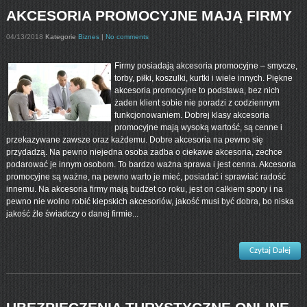
AKCESORIA PROMOCYJNE MAJĄ FIRMY
04/13/2018
Kategorie
Biznes
|
No comments
Firmy posiadają akcesoria promocyjne – smycze,
torby, piłki, koszulki, kurtki i wiele innych. Piękne
akcesoria promocyjne to podstawa, bez nich
żaden klient sobie nie poradzi z codziennym
funkcjonowaniem. Dobrej klasy akcesoria
promocyjne mają wysoką wartość, są cenne i
przekazywane zawsze oraz każdemu. Dobre akcesoria na pewno się
przydadzą. Na pewno niejedna osoba zadba o ciekawe akcesoria, zechce
podarować je innym osobom. To bardzo ważna sprawa i jest cenna. Akcesoria
promocyjne są ważne, na pewno warto je mieć, posiadać i sprawiać radość
innemu. Na akcesoria firmy mają budżet co roku, jest on całkiem spory i na
pewno nie wolno robić kiepskich akcesoriów, jakość musi być dobra, bo niska
jakość źle świadczy o danej firmie...
Czytaj Dalej