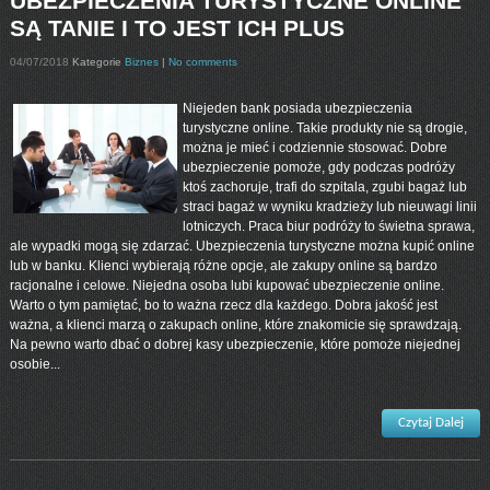
UBEZPIECZENIA TURYSTYCZNE ONLINE
SĄ TANIE I TO JEST ICH PLUS
04/07/2018
Kategorie
Biznes
|
No comments
Niejeden bank posiada ubezpieczenia
turystyczne online. Takie produkty nie są drogie,
można je mieć i codziennie stosować. Dobre
ubezpieczenie pomoże, gdy podczas podróży
ktoś zachoruje, trafi do szpitala, zgubi bagaż lub
straci bagaż w wyniku kradzieży lub nieuwagi linii
lotniczych. Praca biur podróży to świetna sprawa,
ale wypadki mogą się zdarzać. Ubezpieczenia turystyczne można kupić online
lub w banku. Klienci wybierają różne opcje, ale zakupy online są bardzo
racjonalne i celowe. Niejedna osoba lubi kupować ubezpieczenie online.
Warto o tym pamiętać, bo to ważna rzecz dla każdego. Dobra jakość jest
ważna, a klienci marzą o zakupach online, które znakomicie się sprawdzają.
Na pewno warto dbać o dobrej kasy ubezpieczenie, które pomoże niejednej
osobie...
Czytaj Dalej