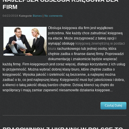
FIRM
04/22/2018
Kategorie
Biznes
|
No comments
Obsluga księgowa dla firm jest wyjątkowo
potrzebna. Nie każdy chce zatrudniać księgową
na etacie. Może zrezygnować z takiej opcji i
wynająć obsługę
księgową zewnętrzną w postaci
biura
rachunkowego lub jednej osoby, która
chętnie zadba o finanse danej firmy. Poprowadzi
dokumentację i znakomicie będzie wspierać
każdą firmę. Firm księgowych jest coraz więcej, dlatego korzystanie z ich usług
to przyjemność. Można wybrać dobrej klasy biuro, które chętnie zadba o
księgowość. Wysoka jakość i rzetelność są bezcenne, a najlepiej można
zadbać o to, co jest najlepszej klasy. Księgowość musi być jakościowa i dobra,
a klienci o taką jakość dbają bardzo chętnie. Dzisiaj klienci są chętni do
współpracy i mają zamiar zapewnić niesamowite działania księgowe...
Czytaj Dalej