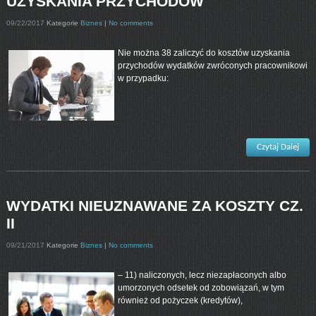
UZYSKANIA PRZYCHODÓW
09/22/2017
Kategorie
Biznes
|
No comments
Nie można 38 zaliczyć do kosztów uzyskania
przychodów wydatków zwróconych pracownikowi
w przypadku:
Czytaj Dalej
WYDATKI NIEUZNAWANE ZA KOSZTY CZ.
II
09/21/2017
Kategorie
Biznes
|
No comments
– 11) naliczonych, lecz niezapłaconych albo
umorzonych odsetek od zobowiązań, w tym
również od pożyczek (kredytów),