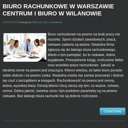
BIURO RACHUNKOWE W WARSZAWIE
CENTRUM I BIURO W WILANOWIE
04/05/2018
Kategorie
Biznes
|
No comments
Biuro rachunkowe na pewno na brak pracy nie
narzeka. Sporo działań zawodowych, praca,
ciekawe zadania są ważne. Niejedna firma
zgłasza się do takiego biura rachunkowego.
Warto o tym pamiętać, bo to ciekawe, dobre,
wyjątkowe. Prowadzenie ksiąg, rozliczanie faktur
oraz wszelkie prace rachunkowe. Jakość w
idealnej cenie na pewno jest znacząca. Klienci wiedza, że takie biuro poradzi
sobie dobrze i na pewno zyska. Niejedna osoba ma zamiar pracować i dobrze
się czuć z porządkiem w księgach. Rachunkowość na pewno jest cenna,
dobra, wysokiej klasy. Dzisiaj klienci chcą cieszy się tym, co ważne, celowe,
cenne. Dobra jakość, świetna cena i tym podobne parametry są na pewno
ciekawe. Bez takiego biura rachunki nie są dobrze rozliczane...
Czytaj Dalej