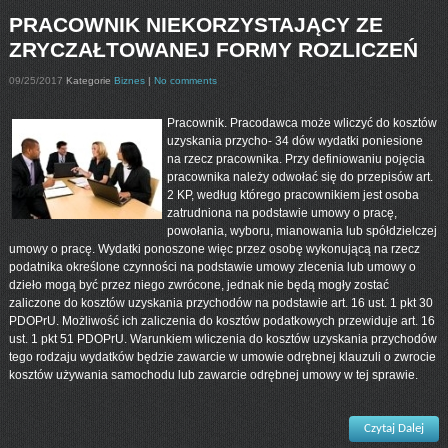
PRACOWNIK NIEKORZYSTAJĄCY ZE
ZRYCZAŁTOWANEJ FORMY ROZLICZEŃ
09/25/2017
Kategorie
Biznes
|
No comments
Pracownik. Pracodawca może wliczyć do kosztów
uzyskania przycho- 34 dów wydatki poniesione
na rzecz pracownika. Przy definiowaniu pojęcia
pracownika należy odwołać się do przepisów art.
2 KP, według którego pracownikiem jest osoba
zatrudniona na podstawie umowy o pracę,
powołania, wyboru, mianowania lub spółdzielczej
umowy o pracę. Wydatki ponoszone więc przez osobę wykonującą na rzecz
podatnika określone czynności na podstawie umowy zlecenia lub umowy o
dzieło mogą być przez niego zwrócone, jednak nie będą mogły zostać
zaliczone do kosztów uzyskania przychodów na podstawie art. 16 ust. 1 pkt 30
PDOPrU. Możliwość ich zaliczenia do kosztów podatkowych przewiduje art. 16
ust. 1 pkt 51 PDOPrU. Warunkiem wliczenia do kosztów uzyskania przychodów
tego rodzaju wydatków będzie zawarcie w umowie odrębnej klauzuli o zwrocie
kosztów używania samochodu lub zawarcie odrębnej umowy w tej sprawie.
Czytaj Dalej