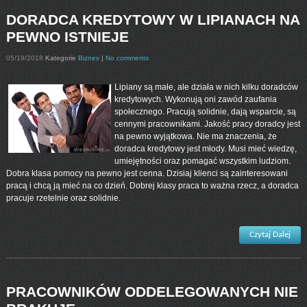
DORADCA KREDYTOWY W LIPIANACH NA
PEWNO ISTNIEJE
05/19/2018
Kategorie
Biznes
|
No comments
Lipiany są małe, ale działa w nich kilku doradców
kredytowych. Wykonują oni zawód zaufania
społecznego. Pracują solidnie, dają wsparcie, są
cennymi pracownikami. Jakość pracy doradcy jest
na pewno wyjątkowa. Nie ma znaczenia, że
doradca kredytowy jest młody. Musi mieć wiedzę,
umiejętności oraz pomagać wszystkim ludziom.
Dobra klasa pomocy na pewno jest cenna. Dzisiaj klienci są zainteresowani
pracą i chcą ją mieć na co dzień. Dobrej klasy praca to ważna rzecz, a doradca
pracuje rzetelnie oraz solidnie.
Czytaj Dalej
PRACOWNIKÓW ODDELEGOWANYCH NIE