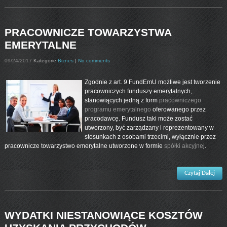
PRACOWNICZE TOWARZYSTWA
EMERYTALNE
09/24/2017
Kategorie
Biznes
|
No comments
Zgodnie z art. 9 FundEmU możliwe jest tworzenie
pracowniczych funduszy emerytalnych,
stanowiących jedną z form
pracowniczego
programu emerytalnego
oferowanego przez
pracodawcę. Fundusz taki może zostać
utworzony, być zarządzany i reprezentowany w
stosunkach z osobami trzecimi, wyłącznie przez
pracownicze towarzystwo emerytalne utworzone w formie
spółki akcyjnej
.
Czytaj Dalej
WYDATKI NIESTANOWIĄCE KOSZTÓW