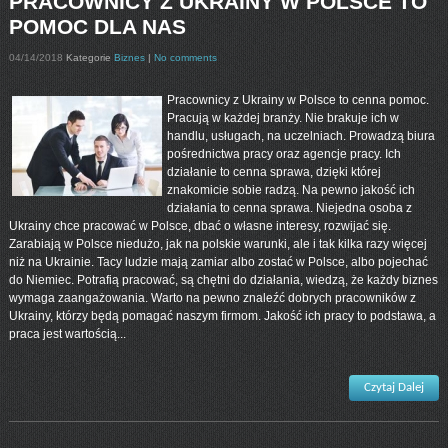
PRACOWNICY Z UKRAINY W POLSCE TO
POMOC DLA NAS
04/14/2018
Kategorie
Biznes
|
No comments
Pracownicy z Ukrainy w Polsce to cenna pomoc.
Pracują w każdej branży. Nie brakuje ich w
handlu, usługach, na uczelniach. Prowadzą biura
pośrednictwa pracy oraz agencje pracy. Ich
działanie to cenna sprawa, dzięki której
znakomicie sobie radzą. Na pewno jakość ich
działania to cenna sprawa. Niejedna osoba z
Ukrainy chce pracować w Polsce, dbać o własne interesy, rozwijać się.
Zarabiają w Polsce niedużo, jak na polskie warunki, ale i tak kilka razy więcej
niż na Ukrainie. Tacy ludzie mają zamiar albo zostać w Polsce, albo pojechać
do Niemiec. Potrafią pracować, są chętni do działania, wiedzą, że każdy biznes
wymaga zaangażowania. Warto na pewno znaleźć dobrych pracowników z
Ukrainy, którzy będą pomagać naszym firmom. Jakość ich pracy to podstawa, a
praca jest wartością...
Czytaj Dalej