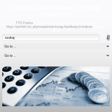
PODATEK DOCHODOWY OD OSÓB
PRAWNYCH
TTD Polska
Prowadzenie ksiąg handlowych w Krakowie
https://perfekt.biz.pl/prowadzenie-ksiag-handlowych-krakow
Sprawdź
ofertę