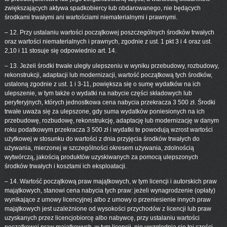
zwiększających aktywa spadkobiercy łub obdarowanego, nie będących
środkami trwałymi ani wartościami niematerialnymi i prawnymi.
– 12. Przy ustalaniu wartości początkowej poszczególnych środków trwałych
oraz wartości niematerialnych i prawnych, zgodnie z ust. 1 pkt 3 i 4 oraz ust.
2,10 i 11 stosuje się odpowiednio art. 14.
– 13. Jeżeli środki trwałe uległy ulepszeniu w wyniku przebudowy, rozbudowy,
rekonstrukcji, adaptacji lub modernizacji, wartość początkową tych środków,
ustaloną zgodnie z ust. 1 i 3-11, powiększa się o sumę wydatków na ich
ulepszenie, w tym także o wydatki na nabycie części składowych lub
peryferyjnych, których jednostkowa cena nabycia przekracza 3 500 zł. Środki
trwałe uważa się za ulepszone, gdy suma wydatków poniesionych na ich
przebudowę, rozbudowę, rekonstrukcję, adaptację lub modernizację w danym
roku podatkowym przekracza 3 500 zł i wydatki te powodują wzrost wartości
użytkowej w stosunku do wartości z dnia przyjęcia środków trwałych do
używania, mierzonej w szczególności okresem używania, zdolnością
wytwórczą, jakością produktów uzyskiwanych za pomocą ulepszonych
środków trwałych i kosztami ich eksploatacji.
– 14. Wartość początkową praw majątkowych, w tym licencji i autorskich praw
majątkowych, stanowi cena nabycia tych praw: jeżeli wynagrodzenie (opłaty)
wynikające z umowy licencyjnej albo z umowy o przeniesienie innych praw
majątkowych jest uzależnione od wysokości przychodów z licencji lub praw
uzyskanych przez licencjobiorcę albo nabywcę, przy ustalaniu wartości