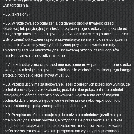
początkowej praw majątkowych, w tym licencji, nie uwzględnia się tej części
wynagrodzenia.
– 15. (skreślony)
– 16. W razie trwałego odłączenia od danego środka trwałego części
składowej lub peryferyjnej wartość początkową tego środka zmniejsza się od
następnego miesiąca po odłączeniu, o różnicę między ceną nabycia (kosztem
wytworzenia) odłączonej części a przypadającą na nią, w okresie połączenia,
sumą odpisów amortyzacyjnych obliczoną przy zastosowaniu metody
amortyzacji i stawki amortyzacyjnej stosowanej przy obliczaniu odpisów
amortyzacyjnych tego środka trwałego.
– 17. Jeżeli odłączona część zostanie następnie przyłączona do innego środka
trwałego, w miesiącu połączenia zwiększa się wartość początkową tego innego
środka o różnicę, o której mowa w ust. 16.
– 18. Przepis ust. 9 ma zastosowanie, jeżeli z odrębnych przepisów wynika, że
podmiot powstały z przekształcenia, podziału albo połączenia lub podmiot
istniejący, do którego przeniesiono w wyniku wydzielenia część majątku
podmiotu dzielonego, wstępuje we wszelkie prawa i obowiązki podmiotu
przekształconego, połączonego albo podzielonego.
– 19. Przepisu ust. 9 nie stosuje się do podziału podmiotów, jeżeli majątek
przejmowany na skutek podziału, a przy podziale przez wydzielenie także
majątek pozostający w podmiocie dzielonym, nie stanowi zorganizowanej
części przedsiębiorstwa. W takim przypadku dla wyceny przejmowanego