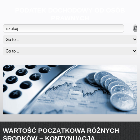
PODATEK DOCHODOWY OD OSÓB
PRAWNYCH
WARTOŚĆ POCZĄTKOWA RÓŻNYCH
ŚRODKÓW – KONTYNUACJA