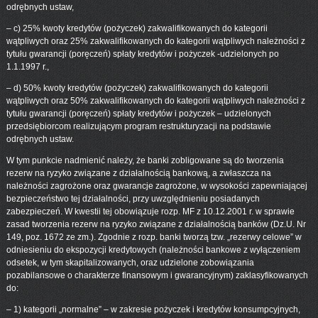
odrębnych ustaw,
– c) 25% kwoty kredytów (pożyczek) zakwalifikowanych do kategorii
wątpliwych oraz 25% zakwalifikowanych do kategorii wątpliwych należności z
tytułu gwarancji (poręczeń) spłaty kredytów i pożyczek -udzielonych po
1.1.1997 r.,
– d) 50% kwoty kredytów (pożyczek) zakwalifikowanych do kategorii
wątpliwych oraz 50% zakwalifikowanych do kategorii wątpliwych należności z
tytułu gwarancji (poręczeń) spłaty kredytów i pożyczek – udzielonych
przedsiębiorcom realizującym program restrukturyzacji na podstawie
odrębnych ustaw.
W tym punkcie nadmienić należy, że banki zobligowane są do tworzenia
rezerw na ryzyko związane z działalnością bankową, a zwłaszcza na
należności zagrożone oraz gwarancje zagrożone, w wysokości zapewniającej
bezpieczeństwo tej działalności, przy uwzględnieniu posiadanych
zabezpieczeń. W kwestii tej obowiązuje rozp. MF z 10.12.2001 r. w sprawie
zasad tworzenia rezerw na ryzyko związane z działalnością banków (Dz.U. Nr
149, poz. 1672 ze zm.). Zgodnie z rozp. banki tworzą tzw. „rezerwy celowe” w
odniesieniu do ekspozycji kredytowych (należności bankowe z wyłączeniem
odsetek, w tym skapitalizowanych, oraz udzielone zobowiązania
pozabilansowe o charakterze finansowym i gwarancyjnym) zaklasyfikowanych
do:
– 1) kategorii „normalne” – w zakresie pożyczek i kredytów konsumpcyjnych,