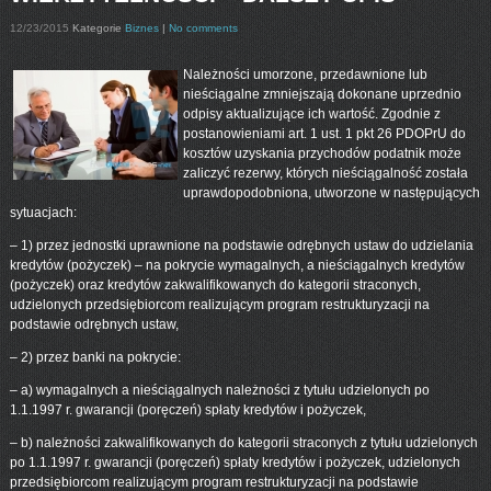
12/23/2015
Kategorie
Biznes
|
No comments
Należności umorzone, przedawnione lub
nieściągalne zmniejszają dokonane uprzednio
odpisy aktualizujące ich wartość. Zgodnie z
postanowieniami art. 1 ust. 1 pkt 26 PDOPrU do
kosztów uzyskania przychodów podatnik może
zaliczyć rezerwy, których nieściągalność została
uprawdopodobniona, utworzone w następujących
sytuacjach:
– 1) przez jednostki uprawnione na podstawie odrębnych ustaw do udzielania
kredytów (pożyczek) – na pokrycie wymagalnych, a nieściągalnych kredytów
(pożyczek) oraz kredytów zakwalifikowanych do kategorii straconych,
udzielonych przedsiębiorcom realizującym program restrukturyzacji na
podstawie odrębnych ustaw,
– 2) przez banki na pokrycie:
– a) wymagalnych a nieściągalnych należności z tytułu udzielonych po
1.1.1997 r. gwarancji (poręczeń) spłaty kredytów i pożyczek,
– b) należności zakwalifikowanych do kategorii straconych z tytułu udzielonych
po 1.1.1997 r. gwarancji (poręczeń) spłaty kredytów i pożyczek, udzielonych
przedsiębiorcom realizującym program restrukturyzacji na podstawie