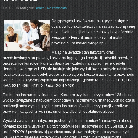
11/18/2015
Kategorie
Biznes
|
No comments
Do typowych kosztów warunkujących nabycie
udziałów lub akcji zaliczyć należy zapłaconą cenę
udziałów lub akcji oraz inne koszty bezpośrednio
związane z tym zakupem (opłaty notarialne,
prowizje biura maklerskiego itp.).
Mając na uwadze stan faktyczny oraz
przedstawiony stan prawny, koszty zaciągniętego kredytu, tj. odsetki, prowizje
oraz różnice kursowe, które wystąpią ze względu na zaciągnięcie kredytu
denominowanego w USD nie traktuje się jako wydatków na nabycie udziałów
lecz jako zapłatę za kredyt, wobec czego są one kosztem uzyskania przychodu
w dacie ich faktycznej zapłaty łub kapitalizacji. ” (pismo MF z 12.3.2001 r., PB
4/BA-8214-486-94/01, S.Podat. 2001/8/39).
Pochodne instrumenty finansowe. Kosztem uzyskania przychodów 125 nie są
wydatki związane z nabyciem pochodnych instrumentów finansowych do czasu
realizacji praw wynikających z tych instrumentów albo rezygnacji z realizacji
praw wynikających z tych instrumentów albo ich odpłatnego zbycia.
Wydatki związane z nabyciem pochodnych instrumentów finansowych nie są
również kosztem uzyskania przychodów, jeżeli stosownie do art. 16g ust. 3 lub
ust. 4 PDOPrU powiększają wartość początkową nabytych lub wytworzonych
we własnym zakresie środków trwałych oraz wartości niematerialnych i