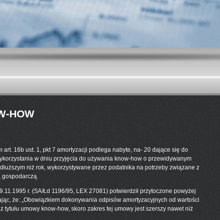
OW-HOW
art. 16b ust. 1, pkt 7 amortyzacji podlega nabyte, na- 20 dające się do
korzystania w dniu przyjęcia do używania know-how o przewidywanym
dłuższym niż rok, wykorzystywane przez podatnika na potrzeby związane z
ą gospodarczą.
.11.1995 r. (SA/Łd 1196/95, LEX 27081) potwierdził przytoczone powyżej
zając, że: „Obowiązkiem dokonywania odpisów amortyzacyjnych od wartości
 z tytułu umowy know-how, skoro zakres tej umowy jest szerszy nawet niż