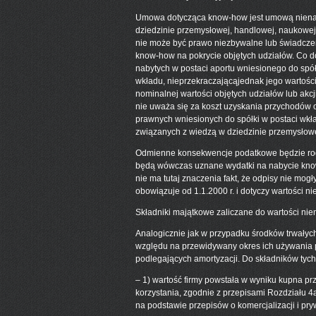
Umowa dotycząca know-how jest umową nienaz
dziedzinie przemysłowej, handlowej, naukowej
nie może być prawo niezbywalne lub świadczeni
know-how na pokrycie objętych udziałów. Co d
nabytych w postaci aportu wniesionego do spół
wkładu, nieprzekraczającąjednak jego wartości
nominalnej wartości objętych udziałów lub akcj
nie uważa się za koszt uzyskania przychodów 
prawnych wniesionych do spółki w postaci wkł
związanych z wiedzą w dziedzinie przemysłowe
Odmienne konsekwencje podatkowe będzie rodz
będą wówczas uznane wydatki na nabycie know-
nie ma tutaj znaczenia fakt, że odpisy nie mo
obowiązuje od 1.1.2000 r. i dotyczy wartości 
Składniki majątkowe zaliczane do wartości nie
Analogicznie jak w przypadku środków trwałyc
względu na przewidywany okres ich używania p
podlegających amortyzacji. Do składników tych
– 1) wartość firmy powstała w wyniku kupna pr
korzystania, zgodnie z przepisami Rozdziału 4
na podstawie przepisów o komercjalizacji i pryw