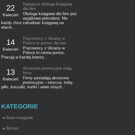
Najlepsza obsługa księgowa
22
dla firm
Obsluga księgowa dla firm jest
Kwiecień
wyjątkowo potrzebna. Nie
każdy chce zatrudniać księgową na
etacie...
Pracownicy z Ukrainy w
14
Polsce to pomoc dla nas
Pracownicy z Ukrainy w
Kwiecień
Polsce to cenna pomoc.
Pracują w każdej branży...
Akcesoria promocyjne mają
13
firmy
Firmy posiadają akcesoria
Kwiecień
promocyjne – smycze, torby,
piłki, koszulki, kurtki i wiele innych...
KATEGORIE
Biuro księgowe
Biznes