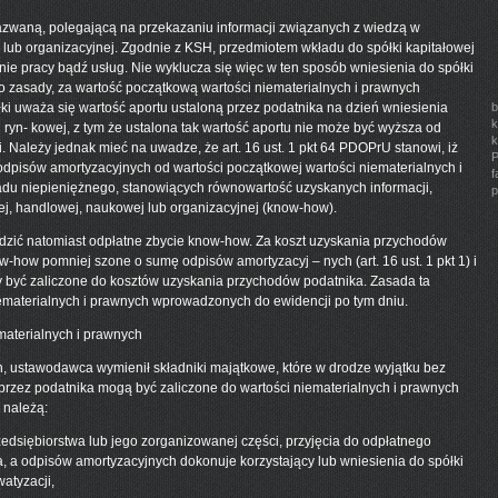
waną, polegającą na przekazaniu informacji związanych z wiedzą w
 lub organizacyjnej. Zgodnie z KSH, przedmiotem wkładu do spółki kapitałowej
e pracy bądź usług. Nie wyklucza się więc w ten sposób wniesienia do spółki
o zasady, za wartość początkową wartości niematerialnych i prawnych
ki uważa się wartość aportu ustaloną przez podatnika na dzień wniesienia
b
k
 ryn- kowej, z tym że ustalona tak wartość aportu nie może być wyższa od
k
i. Należy jednak mieć na uwadze, że art. 16 ust. 1 pkt 64 PDOPrU stanowi, iż
P
odpisów amortyzacyjnych od wartości początkowej wartości niematerialnych i
f
adu niepieniężnego, stanowiących równowartość uzyskanych informacji,
p
j, handlowej, naukowej lub organizacyjnej (know-how).
ić natomiast odpłatne zbycie know-how. Za koszt uzyskania przychodów
how pomniej szone o sumę odpisów amortyzacyj – nych (art. 16 ust. 1 pkt 1) i
gły być zaliczone do kosztów uzyskania przychodów podatnika. Zasada ta
niematerialnych i prawnych wprowadzonych do ewidencji po tym dniu.
materialnych i prawnych
h, ustawodawca wymienił składniki majątkowe, które w drodze wyjątku bez
rzez podatnika mogą być zaliczone do wartości niematerialnych i prawnych
 należą:
zedsiębiorstwa lub jego zorganizowanej części, przyjęcia do odpłatnego
a, a odpisów amortyzacyjnych dokonuje korzystający lub wniesienia do spółki
atyzacji,