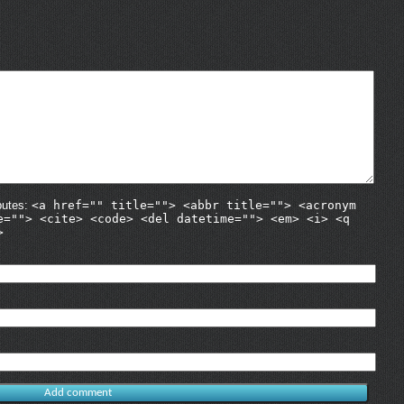
butes:
<a href="" title=""> <abbr title=""> <acronym
e=""> <cite> <code> <del datetime=""> <em> <i> <q
>