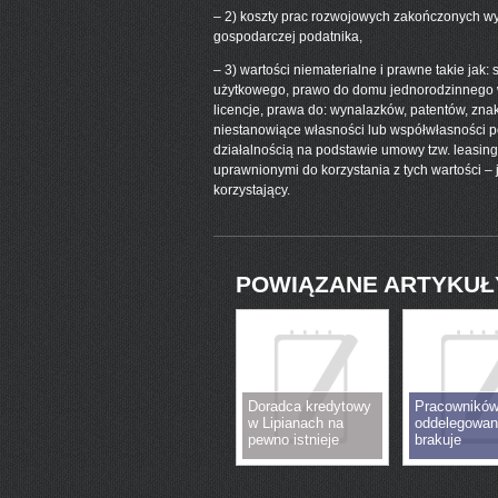
– 2) koszty prac rozwojowych zakończonych wy
gospodarczej podatnika,
– 3) wartości niematerialne i prawne takie jak
użytkowego, prawo do domu jednorodzinnego w
licencje, prawa do: wynalazków, patentów, z
niestanowiące własności lub współwłasności 
działalnością na podstawie umowy tzw. leasing
uprawnionymi do korzystania z tych wartości –
korzystający.
POWIĄZANE ARTYKUŁ
Doradca kredytowy
Pracownikó
w Lipianach na
oddelegowan
pewno istnieje
brakuje