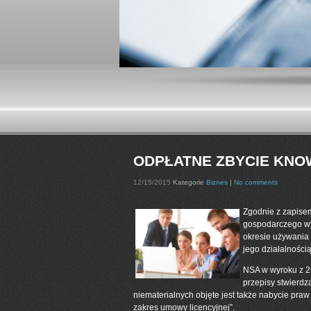
ODPŁATNE ZBYCIE KN
12/15/2015
Kategorie
Biznes
|
No comments
Zgodnie z zapisem 
gospodarczego wy
okresie używania 
jego działalności
NSA w wyroku z 29
przepisy stwierd
niematerialnych objęte jest także nabycie praw
zakres umowy licencyjnej”.