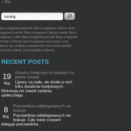
« Maj
iuro księgowe białystok
Biuro księgowe Gliwice
biuro
sięgowe kraków
Biuro księgowe Kraków cennik
Biuro
sięgowe Lublin
Biuro księgowe poznań
Biuro księgowe
oznań Centrum
biuro księgowe warszawa
cena
aktury bez podpisu
ksiegowość warszawa
podatki
ożyczki
waluta
Zwrot podatku Niemcy
RECENT POSTS
Doradca kredytowy w Lipianach na
19
pewno istnieje
Lipiany są małe, ale działa w nich
Maj
kilku doradców kredytowych.
Wykonują oni zawód zaufania
społecznego...
Pracowników oddelegowanych nie
8
brakuje
Pracowników oddelegowanych nie
Maj
brakuje. Cały świat czasami
deleguje pracowników...