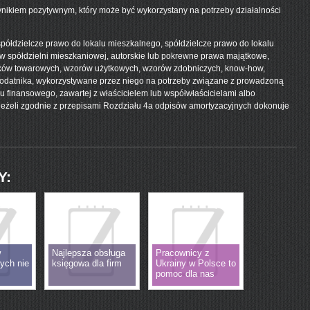
nikiem pozytywnym, który może być wykorzystany na potrzeby działalności
: spółdzielcze prawo do lokalu mieszkalnego, spółdzielcze prawo do lokalu
 spółdzielni mieszkaniowej, autorskie lub pokrewne prawa majątkowe,
naków towarowych, wzorów użytkowych, wzorów zdobniczych, know-how,
podatnika, wykorzystywane przez niego na potrzeby związane z prowadzoną
u finansowego, zawartej z właścicielem lub współwłaścicielami albo
 jeżeli zgodnie z przepisami Rozdziału 4a odpisów amortyzacyjnych dokonuje
Y:
w
Najlepsza obsługa
Pracownicy z
ych nie
księgowa dla firm
Ukrainy w Polsce to
pomoc dla nas