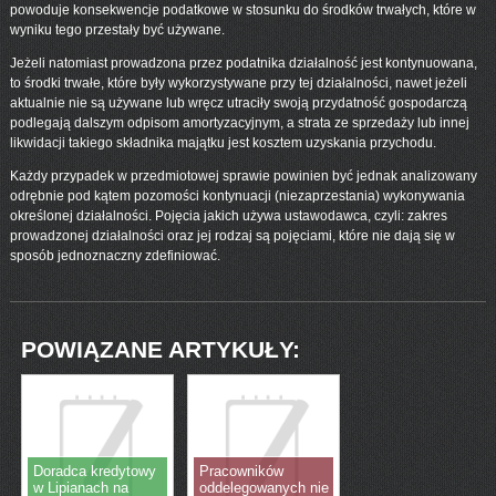
powoduje konsekwencje podatkowe w stosunku do środków trwałych, które w
wyniku tego przestały być używane.
Jeżeli natomiast prowadzona przez podatnika działalność jest kontynuowana,
to środki trwałe, które były wykorzystywane przy tej działalności, nawet jeżeli
aktualnie nie są używane lub wręcz utraciły swoją przydatność gospodarczą
podlegają dalszym odpisom amortyzacyjnym, a strata ze sprzedaży lub innej
likwidacji takiego składnika majątku jest kosztem uzyskania przychodu.
Każdy przypadek w przedmiotowej sprawie powinien być jednak analizowany
odrębnie pod kątem pozomości kontynuacji (niezaprzestania) wykonywania
określonej działalności. Pojęcia jakich używa ustawodawca, czyli: zakres
prowadzonej działalności oraz jej rodzaj są pojęciami, które nie dają się w
sposób jednoznaczny zdefiniować.
POWIĄZANE ARTYKUŁY:
Doradca kredytowy
Pracowników
w Lipianach na
oddelegowanych nie