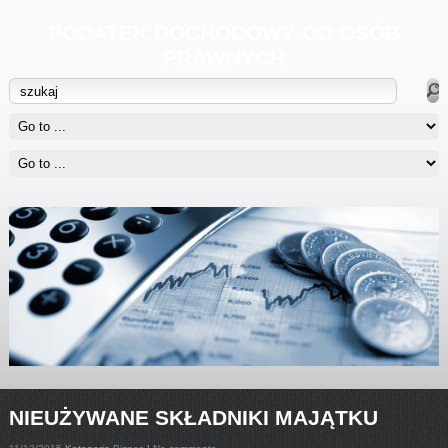
PODATEK DOCHODOWY OD OSÓB
PRAWNYCH
NIEUŻYWANE SKŁADNIKI MAJĄTKU