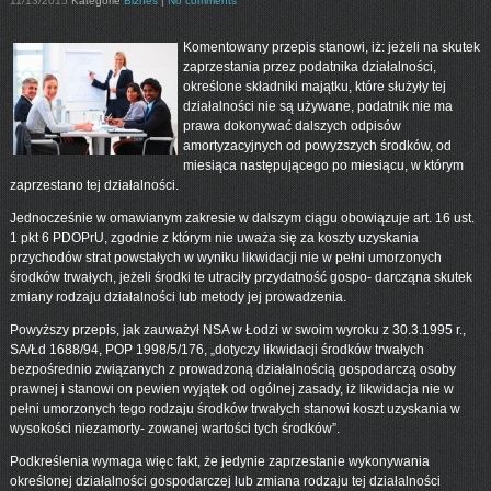
11/13/2015
Kategorie
Biznes
|
No comments
Komentowany przepis stanowi, iż: jeżeli na skutek
zaprzestania przez podatnika działalności,
określone składniki majątku, które służyły tej
działalności nie są używane, podatnik nie ma
prawa dokonywać dalszych odpisów
amortyzacyjnych od powyższych środków, od
miesiąca następującego po miesiącu, w którym
zaprzestano tej działalności.
Jednocześnie w omawianym zakresie w dalszym ciągu obowiązuje art. 16 ust.
1 pkt 6 PDOPrU, zgodnie z którym nie uważa się za koszty uzyskania
przychodów strat powstałych w wyniku likwidacji nie w pełni umorzonych
środków trwałych, jeżeli środki te utraciły przydatność gospo- darcząna skutek
zmiany rodzaju działalności lub metody jej prowadzenia.
Powyższy przepis, jak zauważył NSA w Łodzi w swoim wyroku z 30.3.1995 r.,
SA/Łd 1688/94, POP 1998/5/176, „dotyczy likwidacji środków trwałych
bezpośrednio związanych z prowadzoną działalnością gospodarczą osoby
prawnej i stanowi on pewien wyjątek od ogólnej zasady, iż likwidacja nie w
pełni umorzonych tego rodzaju środków trwałych stanowi koszt uzyskania w
wysokości niezamorty- zowanej wartości tych środków”.
Podkreślenia wymaga więc fakt, że jedynie zaprzestanie wykonywania
określonej działalności gospodarczej lub zmiana rodzaju tej działalności