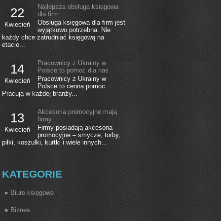
Najlepsza obsługa księgowa
22
dla firm
Obsluga księgowa dla firm jest
Kwiecień
wyjątkowo potrzebna. Nie
każdy chce zatrudniać księgową na
etacie...
Pracownicy z Ukrainy w
14
Polsce to pomoc dla nas
Pracownicy z Ukrainy w
Kwiecień
Polsce to cenna pomoc.
Pracują w każdej branży...
Akcesoria promocyjne mają
13
firmy
Firmy posiadają akcesoria
Kwiecień
promocyjne – smycze, torby,
piłki, koszulki, kurtki i wiele innych...
KATEGORIE
Biuro księgowe
Biznes