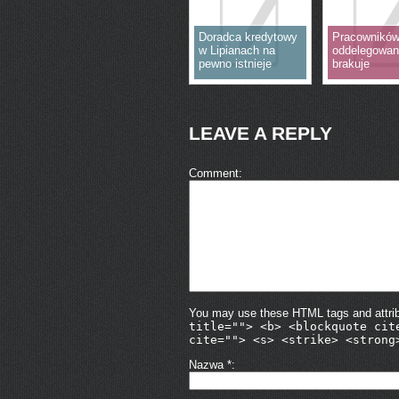
Doradca kredytowy
Pracownikó
w Lipianach na
oddelegowan
pewno istnieje
brakuje
LEAVE A REPLY
Comment
You may use these HTML tags and attri
title=""> <b> <blockquote cit
cite=""> <s> <strike> <strong
Nazwa
*