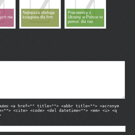
w
Najlepsza obsługa
Pracownicy z
ych nie
księgowa dla firm
Ukrainy w Polsce to
pomoc dla nas
butes:
<a href="" title=""> <abbr title=""> <acronym
e=""> <cite> <code> <del datetime=""> <em> <i> <q
>