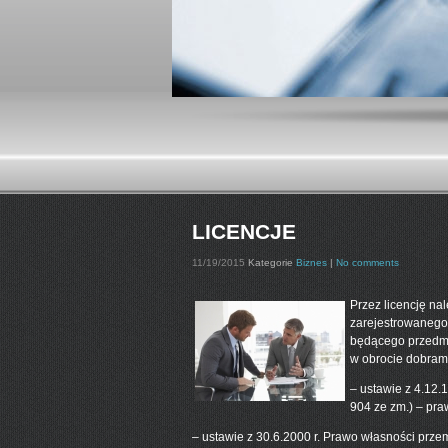
LICENCJE
11/19/2015
Kategorie
Biznes
|
No comments
Przez licencję na
zarejestrowanego
będącego przedmi
w obrocie dobram
– ustawie z 4.12.
904 ze zm.) – pra
– ustawie z 30.6.2000 r. Prawo własności przem