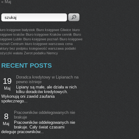
« Maj
iuro księgowe białystok
Biuro księgowe Gliwice
biuro
sięgowe kraków
Biuro księgowe Kraków cennik
Biuro
sięgowe Lublin
Biuro księgowe poznań
Biuro księgowe
oznań Centrum
biuro księgowe warszawa
cena
aktury bez podpisu
ksiegowość warszawa
podatki
ożyczki
waluta
Zwrot podatku Niemcy
RECENT POSTS
Doradca kredytowy w Lipianach na
19
pewno istnieje
Lipiany są małe, ale działa w nich
Maj
kilku doradców kredytowych.
Wykonują oni zawód zaufania
społecznego...
Pracowników oddelegowanych nie
8
brakuje
Pracowników oddelegowanych nie
Maj
brakuje. Cały świat czasami
deleguje pracowników...