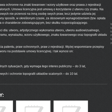
rawa ochronne na znaki towarowe i wzory użytkowe oraz prawa z rejestracji
alonych. Umowa licencyjna jest umową o korzystanie z utworu czy znaku. Na
kowych nie przenosi na inną osobę swych praw, lecz jedynie udziela jej
lony sposób, w określonym czasie, za stosownym wynagrodzeniem (tzw. opłata
owa o charakterze zobowiązującym, bez skutku rozporządzającego.
b
k
i dla: utworu, artystycznego wykonania utworu, utworu audiowizualnego,
k
mu, wynalazku, wzoru użytkowego, znaku towarowego oraz topografii układu
P
f
p
ia patentu, praw ochronnych, praw z rejestracji. Wyżej wspomniane przepisy
woru na podstawie umowy licencyjnej. I tak wynosi on:
lnych sytuacjach, gdy wymaga tego interes publiczny – do 3 lat,
wych i ochronie topografii układów scalonych – do 10 lat.
Y: