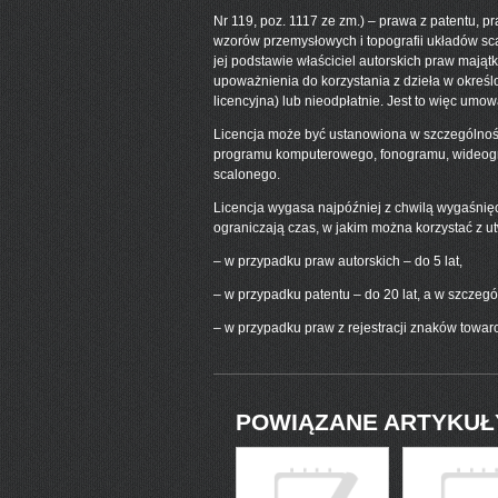
Nr 119, poz. 1117 ze zm.) – prawa z patentu, p
wzorów przemysłowych i topografii układów sc
jej podstawie właściciel autorskich praw mająt
upoważnienia do korzystania z dzieła w okreś
licencyjna) lub nieodpłatnie. Jest to więc um
Licencja może być ustanowiona w szczególnośc
programu komputerowego, fonogramu, wideogra
scalonego.
Licencja wygasa najpóźniej z chwilą wygaśnięc
ograniczają czas, w jakim można korzystać z ut
– w przypadku praw autorskich – do 5 lat,
– w przypadku patentu – do 20 lat, a w szczegó
– w przypadku praw z rejestracji znaków towaro
POWIĄZANE ARTYKUŁ