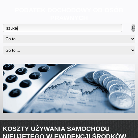
PODATEK DOCHODOWY OD OSÓB
PRAWNYCH
KOSZTY UŻYWANIA SAMOCHODU
NIEUJĘTEGO W EWIDENCJI ŚRODKÓW