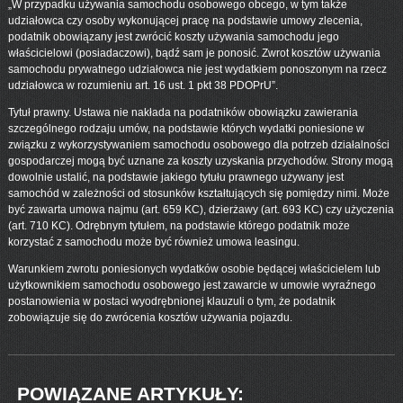
„W przypadku używania samochodu osobowego obcego, w tym także
udziałowca czy osoby wykonującej pracę na podstawie umowy zlecenia,
podatnik obowiązany jest zwrócić koszty używania samochodu jego
właścicielowi (posiadaczowi), bądź sam je ponosić. Zwrot kosztów używania
samochodu prywatnego udziałowca nie jest wydatkiem ponoszonym na rzecz
udziałowca w rozumieniu art. 16 ust. 1 pkt 38 PDOPrU”.
Tytuł prawny. Ustawa nie nakłada na podatników obowiązku zawierania
szczególnego rodzaju umów, na podstawie których wydatki poniesione w
związku z wykorzystywaniem samochodu osobowego dla potrzeb działalności
gospodarczej mogą być uznane za koszty uzyskania przychodów. Strony mogą
dowolnie ustalić, na podstawie jakiego tytułu prawnego używany jest
samochód w zależności od stosunków kształtujących się pomiędzy nimi. Może
być zawarta umowa najmu (art. 659 KC), dzierżawy (art. 693 KC) czy użyczenia
(art. 710 KC). Odrębnym tytułem, na podstawie którego podatnik może
korzystać z samochodu może być również umowa leasingu.
Warunkiem zwrotu poniesionych wydatków osobie będącej właścicielem lub
użytkownikiem samochodu osobowego jest zawarcie w umowie wyraźnego
postanowienia w postaci wyodrębnionej klauzuli o tym, że podatnik
zobowiązuje się do zwrócenia kosztów używania pojazdu.
POWIĄZANE ARTYKUŁY: