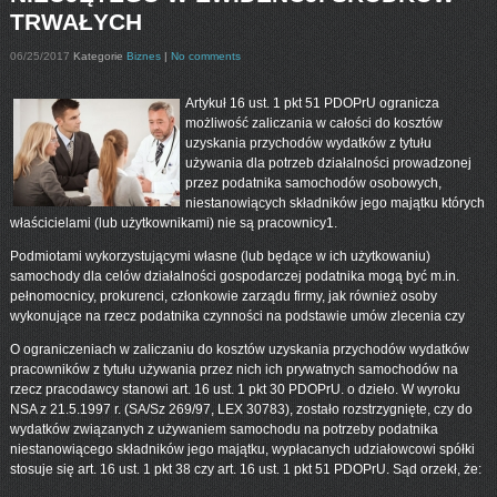
TRWAŁYCH
06/25/2017
Kategorie
Biznes
|
No comments
Artykuł 16 ust. 1 pkt 51 PDOPrU ogranicza
możliwość zaliczania w całości do kosztów
uzyskania przychodów wydatków z tytułu
używania dla potrzeb działalności prowadzonej
przez podatnika samochodów osobowych,
niestanowiących składników jego majątku których
właścicielami (lub użytkownikami) nie są pracownicy1.
Podmiotami wykorzystującymi własne (lub będące w ich użytkowaniu)
samochody dla celów działalności gospodarczej podatnika mogą być m.in.
pełnomocnicy, prokurenci, członkowie zarządu firmy, jak również osoby
wykonujące na rzecz podatnika czynności na podstawie umów zlecenia czy
O ograniczeniach w zaliczaniu do kosztów uzyskania przychodów wydatków
pracowników z tytułu używania przez nich ich prywatnych samochodów na
rzecz pracodawcy stanowi art. 16 ust. 1 pkt 30 PDOPrU. o dzieło. W wyroku
NSA z 21.5.1997 r. (SA/Sz 269/97, LEX 30783), zostało rozstrzygnięte, czy do
wydatków związanych z używaniem samochodu na potrzeby podatnika
niestanowiącego składników jego majątku, wypłacanych udziałowcowi spółki
stosuje się art. 16 ust. 1 pkt 38 czy art. 16 ust. 1 pkt 51 PDOPrU. Sąd orzekł, że: