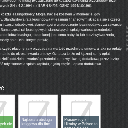
tałowego nie mogą być zaliczone do kosztów uzyskania przychodów, jeżeli
– wyrok SN z 4.2.1994 r., (III ARN 84/93, OSNC 1994/10/196).
 kosztu leasingobiorcy. Mogła stać się kosztem w momencie, gdy
. Standardowa rata leasingowa w leasingu finansowym składała się z części
gu i części odsetkowej, stanowiącej wynagrodzenie leasingodawcy za zawarcie
b
 Suma części rat leasingowych stanowiących spłatę wartości przedmiotu
k
zedmiotów leasingu, rozumianej jako cena nabycia lub koszt wytworzenia,
k
zty opłat, cła i innych prowizji.
P
f
 część płaconej raty przypada na wartość przedmiotu umowy, a jaka na opłatę
p
onalnie do okresu trwania umowy. Oznacza to, że od łącznej sumy opłat
dzielić oddzielnie wartość przedmiotu umowy i kwotę dodatkową przez liczbę
ść raty stanowiła spłata kapitału, a jaką część – opłata dodatkowa.
Y:
w
Najlepsza obsługa
Pracownicy z
ych nie
księgowa dla firm
Ukrainy w Polsce to