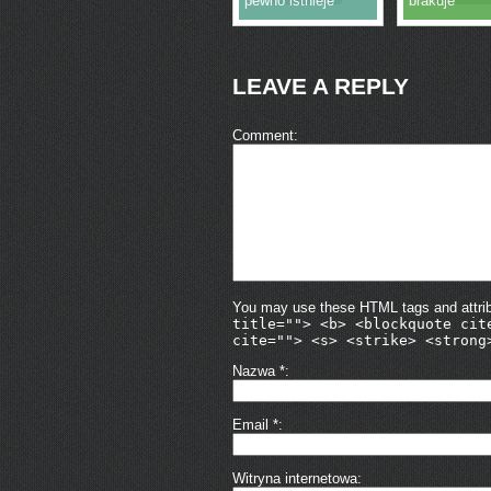
pewno istnieje
brakuje
LEAVE A REPLY
Comment
You may use these HTML tags and attri
title=""> <b> <blockquote cit
cite=""> <s> <strike> <strong
Nazwa
*
Email
*
Witryna internetowa