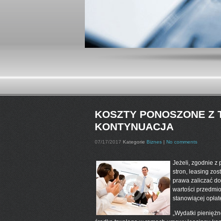
KOSZTY PONOSZONE Z 
KONTYNUACJA
07/17/2017
Kategorie
Biznes
|
No comments
Jeżeli, zgodnie z
stron, leasing zo
prawa zaliczać d
wartości przedmio
stanowiącej opłat
„Wydatki pieniężn