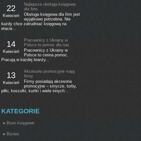
Najlepsza obsługa księgowa
22
dla firm
Obsluga księgowa dla firm jest
Kwiecień
wyjątkowo potrzebna. Nie
każdy chce zatrudniać księgową na
etacie...
Pracownicy z Ukrainy w
14
Polsce to pomoc dla nas
Pracownicy z Ukrainy w
Kwiecień
Polsce to cenna pomoc.
Pracują w każdej branży...
Akcesoria promocyjne mają
13
firmy
Firmy posiadają akcesoria
Kwiecień
promocyjne – smycze, torby,
piłki, koszulki, kurtki i wiele innych...
KATEGORIE
Biuro księgowe
Biznes