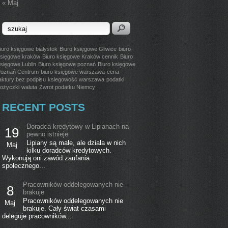
« Maj
iuro księgowe białystok
Biuro księgowe Gliwice
biuro
sięgowe kraków
Biuro księgowe Kraków cennik
Biuro
sięgowe Lublin
Biuro księgowe poznań
Biuro księgowe
oznań Centrum
biuro księgowe warszawa
cena
aktury bez podpisu
ksiegowość warszawa
podatki
ożyczki
waluta
Zwrot podatku Niemcy
RECENT POSTS
Doradca kredytowy w Lipianach na
19
pewno istnieje
Lipiany są małe, ale działa w nich
Maj
kilku doradców kredytowych.
Wykonują oni zawód zaufania
społecznego...
Pracowników oddelegowanych nie
8
brakuje
Pracowników oddelegowanych nie
Maj
brakuje. Cały świat czasami
deleguje pracowników...