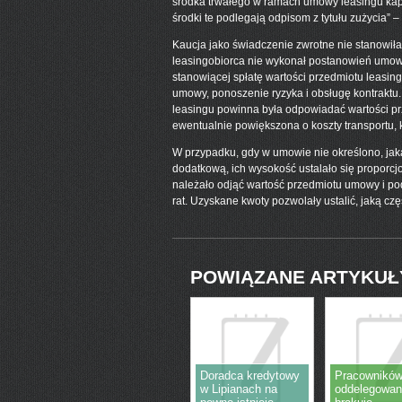
środka trwałego w ramach umowy leasingu kapi
środki te podlegają odpisom z tytułu zużycia” 
Kaucja jako świadczenie zwrotne nie stanowiła
leasingobiorca nie wykonał postanowień umowy
stanowiącej spłatę wartości przedmiotu leasin
umowy, ponoszenie ryzyka i obsługę kontraktu.
leasingu powinna była odpowiadać wartości pr
ewentualnie powiększona o koszty transportu, kos
W przypadku, gdy w umowie nie określono, jaka
dodatkową, ich wysokość ustalało się proporcj
należało odjąć wartość przedmiotu umowy i po
rat. Uzyskane kwoty pozwolały ustalić, jaką czę
POWIĄZANE ARTYKUŁ
Doradca kredytowy
Pracownikó
w Lipianach na
oddelegowan