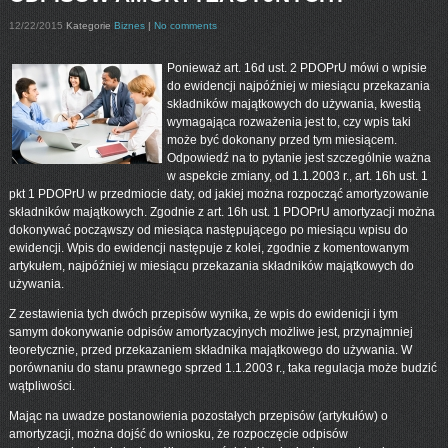
12/22/2015
Kategorie
Biznes
|
No comments
Ponieważ art. 16d ust. 2 PDOPrU mówi o wpisie
do ewidencji najpóźniej w miesiącu przekazania
składników majątkowych do używania, kwestią
wymagająca rozważenia jest to, czy wpis taki
może być dokonany przed tym miesiącem.
Odpowiedź na to pytanie jest szczególnie ważna
w aspekcie zmiany, od 1.1.2003 r., art. 16h ust. 1
pkt 1 PDOPrU w przedmiocie daty, od jakiej można rozpocząć amortyzowanie
składników majątkowych. Zgodnie z art. 16h ust. 1 PDOPrU amortyzacji można
dokonywać począwszy od miesiąca następującego po miesiącu wpisu do
ewidencji. Wpis do ewidencji następuje z kolei, zgodnie z komentowanym
artykułem, najpóźniej w miesiącu przekazania składników majątkowych do
używania.
Z zestawienia tych dwóch przepisów wynika, że wpis do ewidenicji i tym
samym dokonywanie odpisów amortyzacyjnych możliwe jest, przynajmniej
teoretycznie, przed przekazaniem składnika majątkowego do używania. W
porównaniu do stanu prawnego sprzed 1.1.2003 r., taka regulacja może budzić
wątpliwości.
Mając na uwadze postanowienia pozostałych przepisów (artykułów) o
amortyzacji, można dojść do wniosku, że rozpoczęcie odpisów