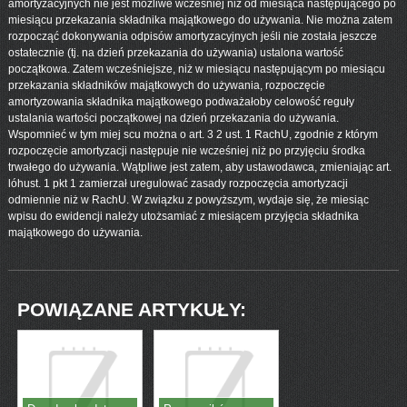
amortyzacyjnych nie jest możliwe wcześniej niż od miesiąca następującego po
miesiącu przekazania składnika majątkowego do używania. Nie można zatem
rozpocząć dokonywania odpisów amortyzacyjnych jeśli nie została jeszcze
ostatecznie (tj. na dzień przekazania do używania) ustalona wartość
początkowa. Zatem wcześniejsze, niż w miesiącu następującym po miesiącu
przekazania składników majątkowych do używania, rozpoczęcie
amortyzowania składnika majątkowego podważałoby celowość reguły
ustalania wartości początkowej na dzień przekazania do używania.
Wspomnieć w tym miej scu można o art. 3 2 ust. 1 RachU, zgodnie z którym
rozpoczęcie amortyzacji następuje nie wcześniej niż po przyjęciu środka
trwałego do używania. Wątpliwe jest zatem, aby ustawodawca, zmieniając art.
lóhust. 1 pkt 1 zamierzał uregulować zasady rozpoczęcia amortyzacji
odmiennie niż w RachU. W związku z powyższym, wydaje się, że miesiąc
wpisu do ewidencji należy utożsamiać z miesiącem przyjęcia składnika
majątkowego do używania.
POWIĄZANE ARTYKUŁY: