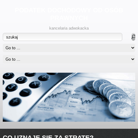
PODATEK DOCHODOWY OD OSÓB
PRAWNYCH
kancelaria adwokacka
CO UZNAJE SIĘ ZA STRATĘ?