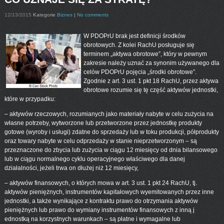
12/13/2015
Kategorie
Biznes
|
No comments
W PDOPrU brak jest definicji środków
obrotowych. Z kolei RachU posługuje się
terminem „aktywa obrotowe”, który w pewnym
zakresie należy uznać za synonim używanego dla
celów PDOPrU pojęcia „środki obrotowe”.
Zgodnie z art. 3 ust. 1 pkt 18 RachU, przez aktywa
obrotowe rozumie się tę część aktywów jednostki,
które w przypadku:
– aktywów rzeczowych, rozumianych jako materiały nabyte w celu zużycia na
własne potrzeby, wytworzone lub przetworzone przez jednostkę produkty
gotowe (wyroby i usługi) zdatne do sprzedaży lub w toku produkcji, półprodukty
oraz towary nabyte w celu odprzedaży w stanie nieprzetworzonym – są
przeznaczone do zbycia lub zużycia w ciągu 12 miesięcy od dnia bilansowego
lub w ciągu normalnego cyklu operacyjnego właściwego dla danej
działalności, jeżeli trwa on dłużej niż 12 miesięcy,
– aktywów finansowych, o których mowa w art. 3 ust. 1 pkt 24 RachU, tj.
aktywów pieniężnych, instrumentów kapitałowych wyemitowanych przez inne
jednostki, a także wynikające z kontraktu prawo do otrzymania aktywów
pieniężnych lub prawo do wymiany instrumentów finansowych z inną j
ednostką na korzystnych warunkach – są płatne i wymagalne lub