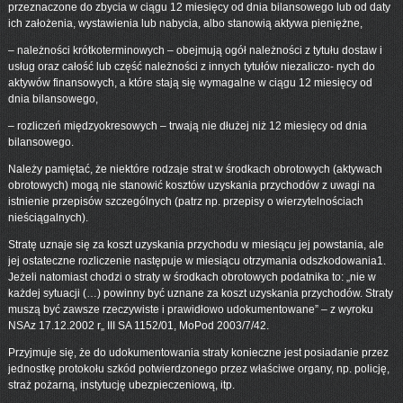
przeznaczone do zbycia w ciągu 12 miesięcy od dnia bilansowego lub od daty
ich założenia, wystawienia lub nabycia, albo stanowią aktywa pieniężne,
– należności krótkoterminowych – obejmują ogół należności z tytułu dostaw i
usług oraz całość lub część należności z innych tytułów niezaliczo- nych do
aktywów finansowych, a które stają się wymagalne w ciągu 12 miesięcy od
dnia bilansowego,
– rozliczeń międzyokresowych – trwają nie dłużej niż 12 miesięcy od dnia
bilansowego.
Należy pamiętać, że niektóre rodzaje strat w środkach obrotowych (aktywach
obrotowych) mogą nie stanowić kosztów uzyskania przychodów z uwagi na
istnienie przepisów szczególnych (patrz np. przepisy o wierzytelnościach
nieściągalnych).
Stratę uznaje się za koszt uzyskania przychodu w miesiącu jej powstania, ale
jej ostateczne rozliczenie następuje w miesiącu otrzymania odszkodowania1.
Jeżeli natomiast chodzi o straty w środkach obrotowych podatnika to: „nie w
każdej sytuacji (…) powinny być uznane za koszt uzyskania przychodów. Straty
muszą być zawsze rzeczywiste i prawidłowo udokumentowane” – z wyroku
NSAz 17.12.2002 r„ III SA 1152/01, MoPod 2003/7/42.
Przyjmuje się, że do udokumentowania straty konieczne jest posiadanie przez
jednostkę protokołu szkód potwierdzonego przez właściwe organy, np. policję,
straż pożarną, instytucję ubezpieczeniową, itp.