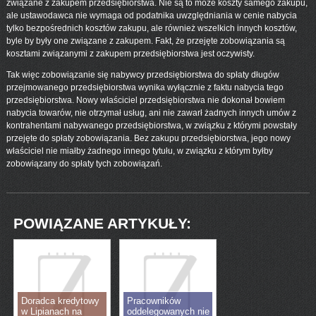
związane z zakupem przedsiębiorstwa. Nie są to może koszty samego zakupu,
ale ustawodawca nie wymaga od podatnika uwzględniania w cenie nabycia
tylko bezpośrednich kosztów zakupu, ale również wszelkich innych kosztów,
byle by były one związane z zakupem. Fakt, że przejęte zobowiązania są
kosztami związanymi z zakupem przedsiębiorstwa jest oczywisty.
Tak więc zobowiązanie się nabywcy przedsiębiorstwa do spłaty długów
przejmowanego przedsiębiorstwa wynika wyłącznie z faktu nabycia tego
przedsiębiorstwa. Nowy właściciel przedsiębiorstwa nie dokonał bowiem
nabycia towarów, nie otrzymał usług, ani nie zawarł żadnych innych umów z
kontrahentami nabywanego przedsiębiorstwa, w związku z którymi powstały
przejęte do spłaty zobowiązania. Bez zakupu przedsiębiorstwa, jego nowy
właściciel nie miałby żadnego innego tytułu, w związku z którym byłby
zobowiązany do spłaty tych zobowiązań.
POWIĄZANE ARTYKUŁY:
Doradca kredytowy
Pracowników
w Lipianach na
oddelegowanych nie