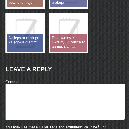
pewno istnieje
brakuje
Najlepsza obsługa
Pracownicy z
księgowa dla firm
Ukrainy w Polsce to
pomoc dla nas
LEAVE A REPLY
Comment
You may use these HTML tags and attributes:
<a href=""