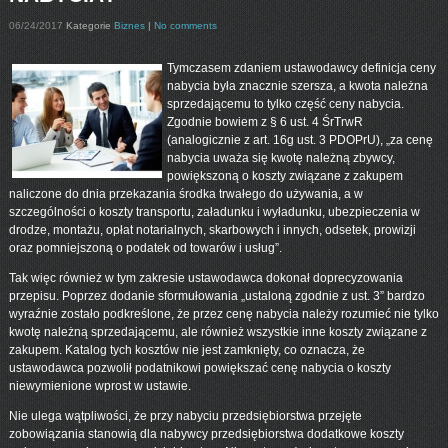
06/24/2017
Kategorie
Biznes
|
No comments
Tymczasem zdaniem ustawodawcy definicja ceny
nabycia była znacznie szersza, a kwota należna
sprzedającemu to tylko część ceny nabycia.
Zgodnie bowiem z § 6 ust. 4 ŚrTrwR
(analogicznie z art. 16g ust. 3 PDOPrU), „za cenę
nabycia uważa się kwotę należną zbywcy,
powiększoną o koszty związane z zakupem
naliczone do dnia przekazania środka trwałego do używania, a w
szczególności o koszty transportu, załadunku i wyładunku, ubezpieczenia w
drodze, montażu, opłat notarialnych, skarbowych i innych, odsetek, prowizji
oraz pomniejszoną o podatek od towarów i usług”.
Tak więc również w tym zakresie ustawodawca dokonał doprecyzowania
przepisu. Poprzez dodanie sformułowania „ustaloną zgodnie z ust. 3” bardzo
wyraźnie zostało podkreślone, że przez cenę nabycia należy rozumieć nie tylko
kwotę należną sprzedającemu, ale również wszystkie inne koszty związane z
zakupem. Katalog tych kosztów nie jest zamknięty, co oznacza, że
ustawodawca pozwolił podatnikowi powiększać cenę nabycia o koszty
niewymienione wprost w ustawie.
Nie ulega wątpliwości, że przy nabyciu przedsiębiorstwa przejęte
zobowiązania stanowią dla nabywcy przedsiębiorstwa dodatkowe koszty