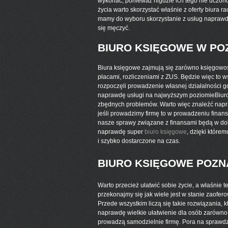
wykonać, ponieważ nigdzie ich tego nie uczono,
życia warto skorzystać właśnie z oferty biura
mamy do wyboru skorzystanie z usług naprawd
się męczyć.
BIURO KSIĘGOWE W PO
Biura księgowe zajmują się zarówno księgowoś
płacami, rozliczeniami z ZUS. Będzie więc to w
rozpoczęli prowadzenie własnej działalności g
naprawdę usługi na najwyższym poziomieBiuro
zbędnych problemów. Warto więc znaleźć napr
jeśli prowadzimy firmę to w prowadzeniu fina
nasze sprawy związane z finansami będą w dob
naprawdę super
biuro księgowe
, dzięki które
i szybko dostarczone na czas.
BIURO KSIĘGOWE POZN
Warto przecież ułatwić sobie życie, a właśnie
przekonajmy się jak wiele jest w stanie zaofe
Przede wszystkim liczą się takie rozwiązania, k
naprawdę wielkie ułatwienie dla osób zarówno fi
prowadzą samodzielnie firmę. Pora na sprawdz