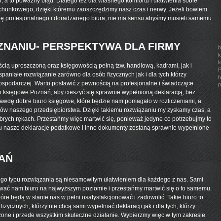
 a to poważny błąd. Dlatego też dla własnego komfortu i ułatwienia sobie
 rachunkowego, dzięki któremu zaoszczędzimy nasz czas i nerwy. Jeżeli bowiem
ę profesjonalnego i doradzanego biura, nie ma sensu abyśmy musieli samemu
ZNANIU- PERSPEKTYWA DLA FIRMY
b
k
k
cią uproszczoną oraz księgowością pełną tzw. handlową, kadrami, jak i
P
spaniałe rozwiązanie zarówno dla osób fizycznych jak i dla tych którzy
f
ospodarczej. Warto postawić z pewnością na profesjonalne i świadczące
p
 księgowe Poznań, aby cieszyć się sprawnie wypełnioną deklaracją, bez
awdę dobre biuro księgowe, które będzie nam pomagało w rozliczeniami, a
nsów naszego przedsiębiorstwa. Dzięki takiemu rozwiązaniu my zyskamy czas, a
rych rękach. Przestańmy więc martwić się, ponieważ jedyne co potrzebujmy to
mu nasze deklaracje podatkowe i inne dokumenty zostaną sprawnie wypełnione
AŃ
 tego typu rozwiązania są niesamowitym ułatwieniem dla każdego z nas. Sami
rować nam biuro na najwyższym poziomie i przestańmy martwić się o to samemu.
tóre będą w stanie nas w pełni usatysfakcjonować i zadowolić. Takie biuro to
zycznych, którzy nie chcą sami wypełniać deklaracji jak i dla tych, którzy
one i przede wszystkim skuteczne działanie. Wybierzmy więc w tym zakresie