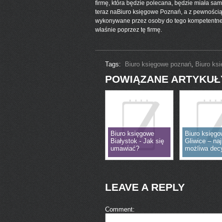
firmę, która będzie polecana, będzie miała sam
teraz naBiuro księgowe Poznań, a z pewnością 
wykonywane przez osoby do tego kompetentne. 
właśnie poprzez tę firmę.
Tags:
Biuro księgowe poznań
,
Biuro ks
POWIĄZANE ARTYKUŁ
Biuro księgowe
Biuro księg
Białystok - Jak się
Gliwice – na
umawiać?
możliwa dec
LEAVE A REPLY
Comment