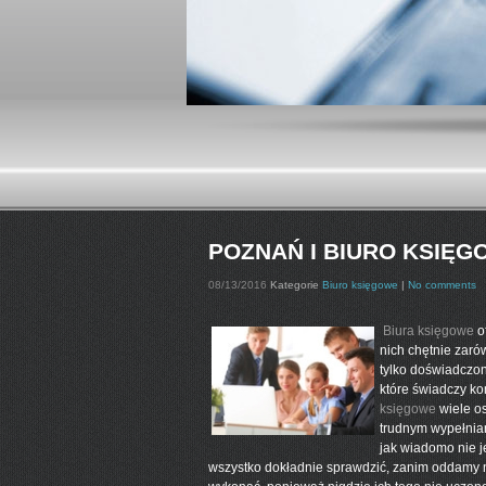
POZNAŃ I BIURO KSIĘG
08/13/2016
Kategorie
Biuro księgowe
|
No comments
Biura księgowe
o
nich chętnie zaró
tylko doświadczo
które świadczy ko
księgowe
wiele o
trudnym wypełnia
jak wiadomo nie j
wszystko dokładnie sprawdzić, zanim oddamy n