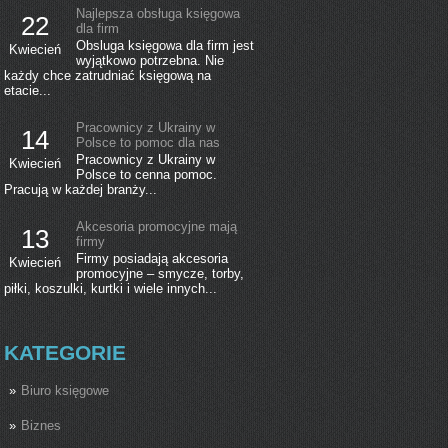
Najlepsza obsługa księgowa
22
dla firm
Obsluga księgowa dla firm jest
Kwiecień
wyjątkowo potrzebna. Nie
każdy chce zatrudniać księgową na
etacie...
Pracownicy z Ukrainy w
14
Polsce to pomoc dla nas
Pracownicy z Ukrainy w
Kwiecień
Polsce to cenna pomoc.
Pracują w każdej branży...
Akcesoria promocyjne mają
13
firmy
Firmy posiadają akcesoria
Kwiecień
promocyjne – smycze, torby,
piłki, koszulki, kurtki i wiele innych...
KATEGORIE
Biuro księgowe
Biznes