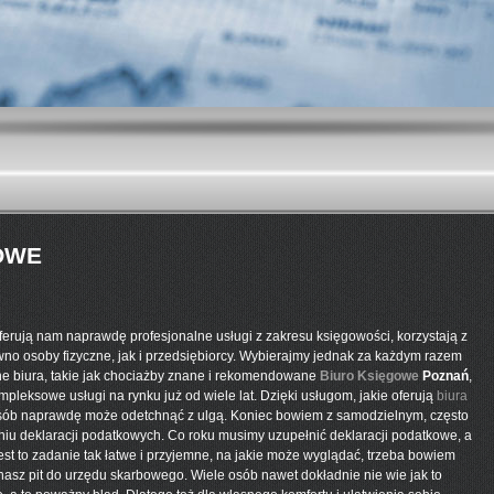
OWE
ferują nam naprawdę profesjonalne usługi z zakresu księgowości, korzystają z
wno osoby fizyczne, jak i przedsiębiorcy. Wybierajmy jednak za każdym razem
ne biura, takie jak chociażby znane i rekomendowane
Biuro Księgowe
Poznań
,
mpleksowe usługi na rynku już od wiele lat. Dzięki usługom, jakie oferują
biura
sób naprawdę może odetchnąć z ulgą. Koniec bowiem z samodzielnym, często
niu deklaracji podatkowych. Co roku musimy
uzupełnić deklaracji podatkowe, a
est to zadanie tak łatwe i przyjemne, na jakie może wyglądać, trzeba bowiem
asz pit do urzędu skarbowego. Wiele osób nawet dokładnie nie wie jak to