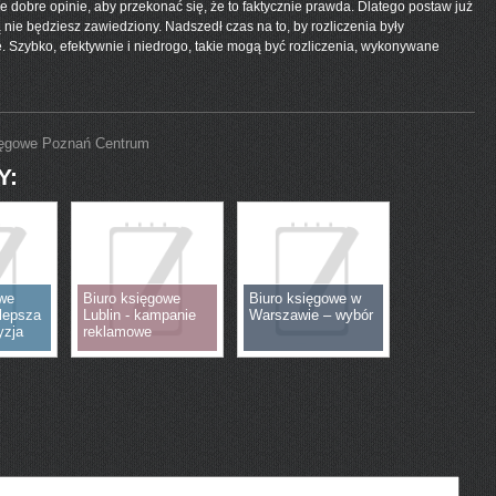
e dobre opinie, aby przekonać się, że to faktycznie prawda. Dlatego postaw już
nie będziesz zawiedziony. Nadszedł czas na to, by rozliczenia były
Szybko, efektywnie i niedrogo, takie mogą być rozliczenia, wykonywane
ięgowe Poznań Centrum
Y:
owe
Biuro księgowe
Biuro księgowe w
jlepsza
Lublin - kampanie
Warszawie – wybór
yzja
reklamowe