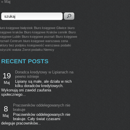
« Maj
iuro księgowe białystok
Biuro księgowe Gliwice
biuro
sięgowe kraków
Biuro księgowe Kraków cennik
Biuro
sięgowe Lublin
Biuro księgowe poznań
Biuro księgowe
oznań Centrum
biuro księgowe warszawa
cena
aktury bez podpisu
ksiegowość warszawa
podatki
ożyczki
waluta
Zwrot podatku Niemcy
RECENT POSTS
Doradca kredytowy w Lipianach na
19
pewno istnieje
Lipiany są małe, ale działa w nich
Maj
kilku doradców kredytowych.
Wykonują oni zawód zaufania
społecznego...
Pracowników oddelegowanych nie
8
brakuje
Pracowników oddelegowanych nie
Maj
brakuje. Cały świat czasami
deleguje pracowników...