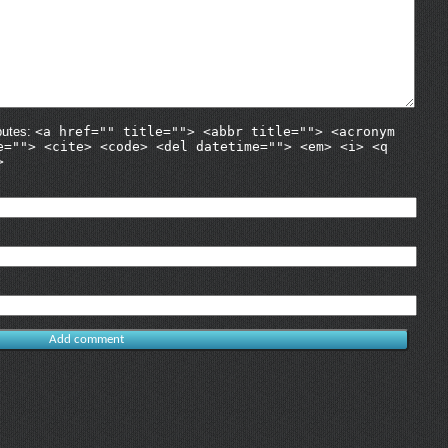
butes:
<a href="" title=""> <abbr title=""> <acronym
e=""> <cite> <code> <del datetime=""> <em> <i> <q
>